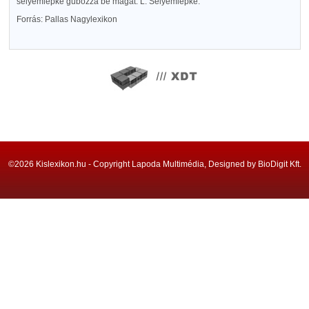
selyemlepke gubózza be magát. L. Selyemlepke.
Forrás: Pallas Nagylexikon
©2026 Kislexikon.hu - Copyright Lapoda Multimédia, Designed by BioDigit Kft.