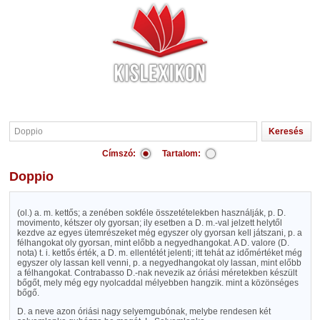
Címszó:
Tartalom:
Doppio
(ol.) a. m. kettős; a zenében sokféle összetételekben használják, p. D.
movimento, kétszer oly gyorsan; ily esetben a D. m.-val jelzett helytől
kezdve az egyes ütemrészeket még egyszer oly gyorsan kell játszani, p. a
félhangokat oly gyorsan, mint előbb a negyedhangokat. A D. valore (D.
nota) t. i. kettős érték, a D. m. ellentétét jelenti; itt tehát az időmértéket még
egyszer oly lassan kell venni, p. a negyedhangokat oly lassan, mint előbb
a félhangokat. Contrabasso D.-nak nevezik az óriási méretekben készült
bőgőt, mely még egy nyolcaddal mélyebben hangzik. mint a közönséges
bőgő.
D. a neve azon óriási nagy selyemgubónak, melybe rendesen két