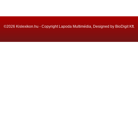
©2026 Kislexikon.hu - Copyright Lapoda Multimédia, Designed by BioDigit Kft.