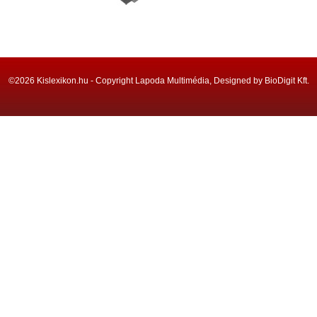
©2026 Kislexikon.hu - Copyright Lapoda Multimédia, Designed by BioDigit Kft.