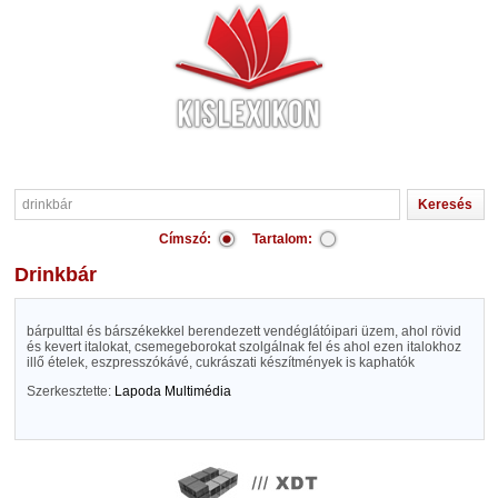
Címszó:
Tartalom:
drinkbár
bárpulttal és bárszékekkel berendezett vendéglátóipari üzem, ahol rövid
és kevert italokat, csemegeborokat szolgálnak fel és ahol ezen italokhoz
illő ételek, eszpresszókávé, cukrászati készítmények is kaphatók
Szerkesztette:
Lapoda Multimédia