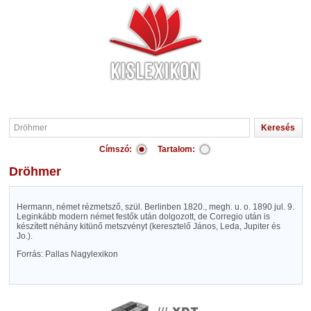
Címszó:
Tartalom:
Dröhmer
Hermann, német rézmetsző, szül. Berlinben 1820., megh. u. o. 1890 jul. 9.
Leginkább modern német festők után dolgozott, de Corregio után is
készített néhány kitünő metszvényt (keresztelő János, Leda, Jupiter és
Jo.).
Forrás: Pallas Nagylexikon