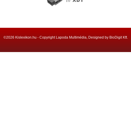
©2026 Kislexikon.hu - Copyright Lapoda Multimédia, Designed by BioDigit Kft.