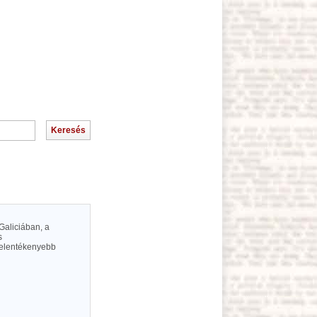
 Galiciában, a
s
jelentékenyebb