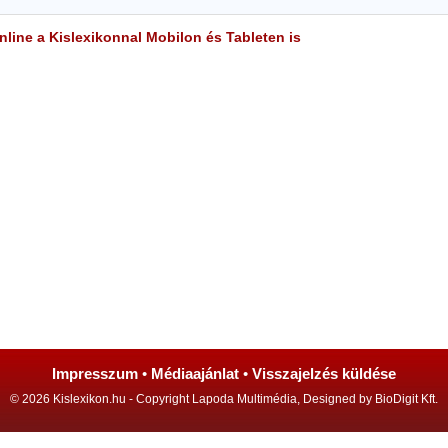
line a Kislexikonnal Mobilon és Tableten is
Impresszum
•
Médiaajánlat
•
Visszajelzés küldése
© 2026 Kislexikon.hu - Copyright Lapoda Multimédia, Designed by BioDigit Kft.