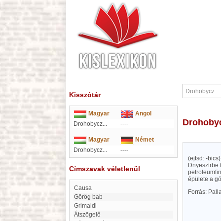
Kisszótár
Magyar
Angol
Drohoby
Drohobycz...
----
Magyar
Német
Drohobycz...
----
(ejtsd: -bic
Dnyesztrbe t
Címszavak véletlenül
petroleumfi
épülete a gó
Causa
Forrás: Pal
Görög bab
Grimaldi
Átszögelő