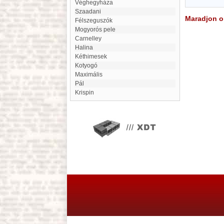
Véghegyháza
Szaadani
Maradjon on
Félszeguszók
Mogyorós pele
Carnelley
Halina
Kéthimesek
Kotyogó
maximális
Pál
Krispin