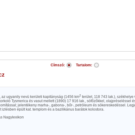
Címszó:
Tartalom:
cz
2
s), az ugyanily nevü kerületi kapitányság (1456 km
terület, 118 743 lak.), székhelye
orkoló Tysmerica és vasut mellett (1890) 17 916 lak., sófőzőkkel, olajpréseléssel é
nomítással; jelentékeny marha-, gabona-, bőr-, petróleum és sókereskedéssel. Leg
t izlésben épült kat. templom és a bazilikánus barátok kolostora.
las Nagylexikon