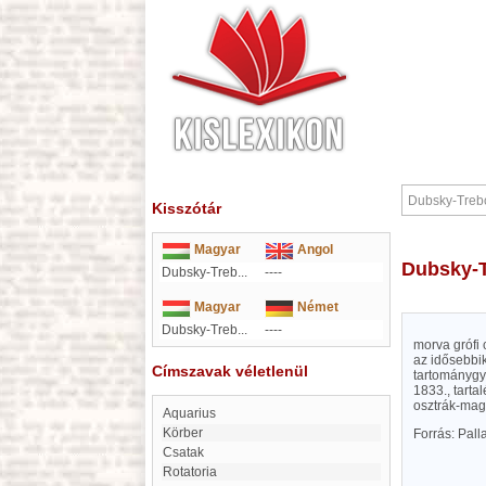
Kisszótár
Magyar
Angol
Dubsky-
Dubsky-Treb...
----
Magyar
Német
Dubsky-Treb...
----
morva grófi 
az idősebbik
Címszavak véletlenül
tartománygyü
1833., tarta
osztrák-mag
Aquarius
Körber
Forrás: Pal
Csatak
Rotatoria