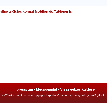
line a Kislexikonnal Mobilon és Tableten is
Impresszum
•
Médiaajánlat
•
Visszajelzés küldése
© 2026 Kislexikon.hu - Copyright Lapoda Multimédia, Designed by BioDigit Kft.