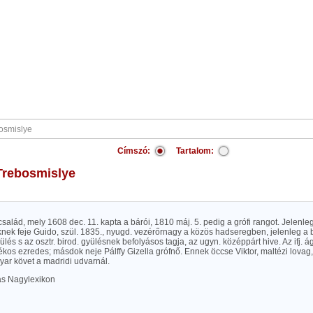
Címszó:
Tartalom:
Trebosmislye
család, mely 1608 dec. 11. kapta a bárói, 1810 máj. 5. pedig a grófi rangot. Jelenle
nek feje Guido, szül. 1835., nyugd. vezérőrnagy a közös hadseregben, jelenleg a 
lés s az osztr. birod. gyülésnek befolyásos tagja, az ugyn. középpárt hive. Az ifj. ág
lékos ezredes; másdok neje Pálffy Gizella grófnő. Ennek öccse Viktor, maltézi lovag
yar követ a madridi udvarnál.
las Nagylexikon