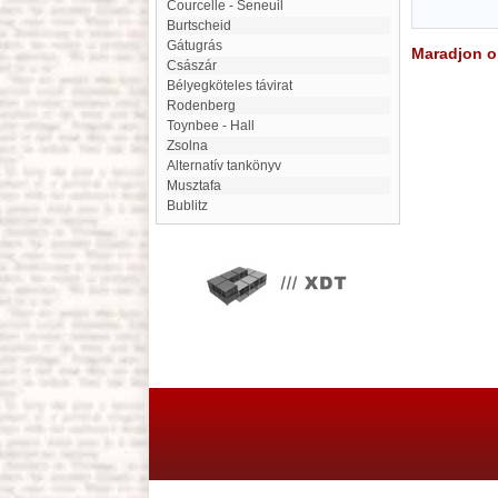
Courcelle - Seneuil
Burtscheid
Gátugrás
Maradjon on
Császár
Bélyegköteles távirat
Rodenberg
Toynbee - Hall
Zsolna
Alternatív tankönyv
Musztafa
Bublitz