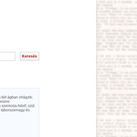
g két ágban virágzik;
brünni
 szeniorja Adolf, szül.
, táborszernagy és