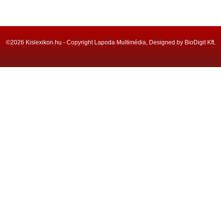
©2026 Kislexikon.hu - Copyright Lapoda Multimédia, Designed by BioDigit Kft.