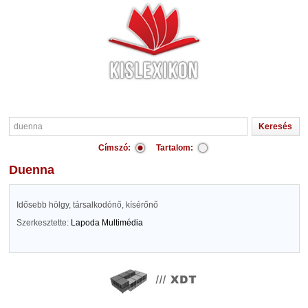
Címszó:
Tartalom:
duenna
Idősebb hölgy, társalkodónő, kísérőnő
Szerkesztette:
Lapoda Multimédia