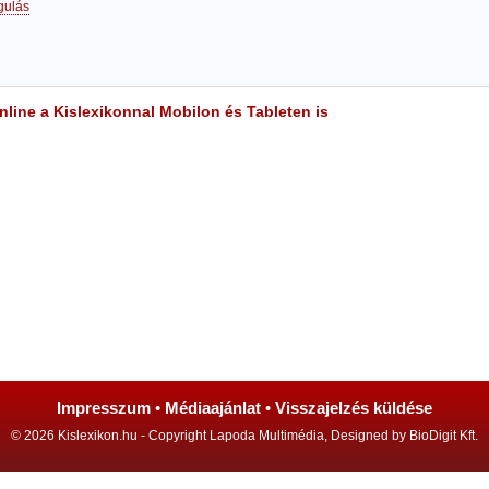
gulás
line a Kislexikonnal Mobilon és Tableten is
Impresszum
•
Médiaajánlat
•
Visszajelzés küldése
© 2026 Kislexikon.hu - Copyright Lapoda Multimédia, Designed by BioDigit Kft.