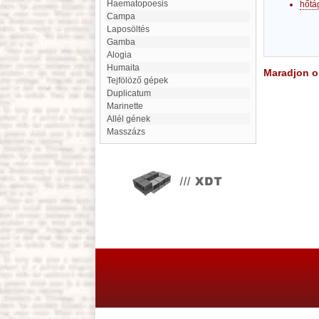
haematopoesis
hőtá
campa
Laposöltés
gamba
Alogia
Humaita
Maradjon on
Tejfölöző gépek
Duplicatum
Marinette
allél gének
masszázs