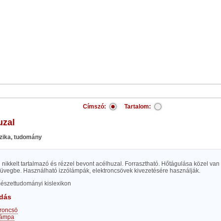
Címszó:
Tartalom:
uzal
fizika, tudomány
ikkelt tartalmazó és rézzel bevont acélhuzal. Forrasztható. Hőtágulása közel van 
ó üvegbe. Használható izzólámpák, elektroncsövek kivezetésére használják.
mészettudományi kislexikon
dás
troncsö
lámpa