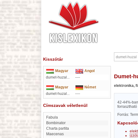
Kisszótár
Magyar
Angol
dumet-h
dumet-huzal...
----
elektronika, 
Magyar
Német
dumet-huzal...
----
42-44%-ban n
Címszavak véletlenül
forraszthat
Forrás: Ter
Fabula
Kapcsoló
Bombinator
Charta partita
elek
maecenas
izzó