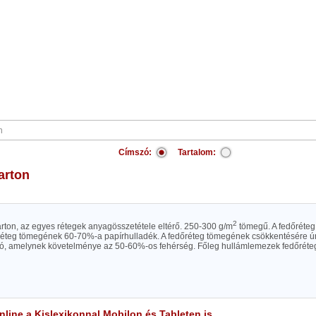
Címszó:
Tartalom:
karton
2
arton, az egyes rétegek anyagösszetétele eltérő. 250-300 g/m
tömegű. A fedőréteg 
réteg tömegének 60-70%-a papírhulladék. A fedőréteg tömegének csökkentésére ún
ó, amelynek követelménye az 50-60%-os fehérség. Főleg hullámlemezek fedőréteg
line a Kislexikonnal Mobilon és Tableten is