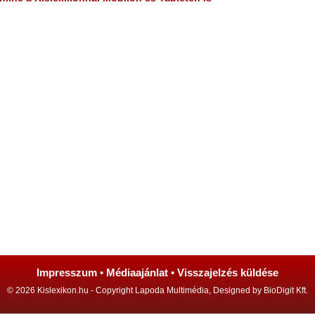
Impresszum
•
Médiaajánlat
•
Visszajelzés küldése
© 2026 Kislexikon.hu - Copyright Lapoda Multimédia, Designed by BioDigit Kft.