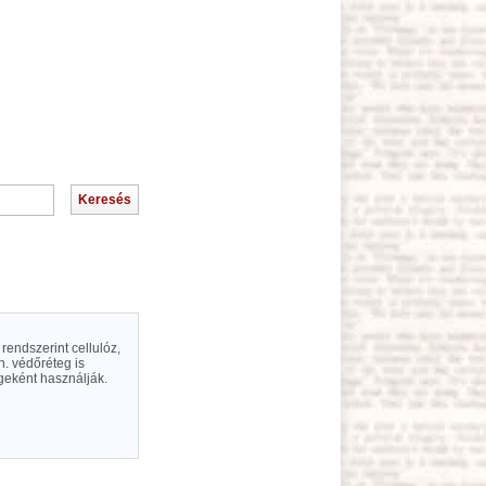
rendszerint cellulóz,
. védőréteg is
eként használják.