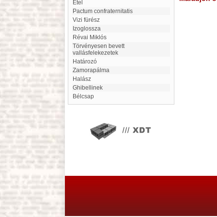
Étel
Pactum confraternitatis
Vizi fürész
izoglossza
Révai Miklós
Törvényesen bevett
vallásfelekezetek
Határozó
Zamorapálma
Halász
Ghibellinek
Bélcsap