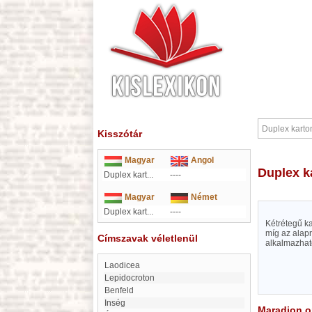
Kisszótár
Magyar
Angol
Duplex 
Duplex kart...
----
Magyar
Német
Duplex kart...
----
Kétrétegű k
míg az alap
Címszavak véletlenül
alkalmazhat
Laodicea
Lepidocroton
Benfeld
Inség
Maradjon on