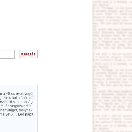
an a 40-es évek végén
gezte s hol előbb mint
vezték ki s manapság
fi- és vegyeskart is
t napvilágot, melynek
elyet XIII. Leó pápa