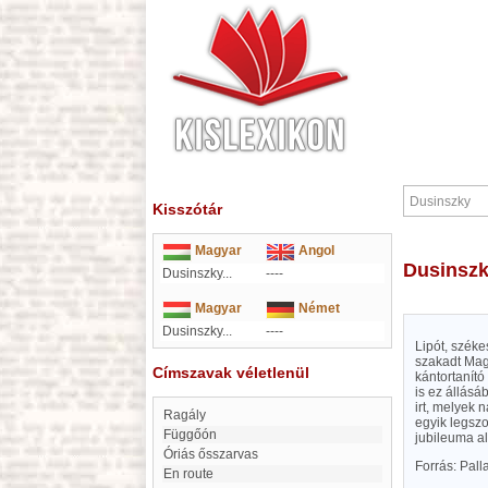
Kisszótár
Magyar
Angol
Dusinsz
Dusinszky...
----
Magyar
Német
Dusinszky...
----
Lipót, szék
szakadt Magy
Címszavak véletlenül
kántortanít
is ez állásá
irt, melyek 
Ragály
egyik legsz
Függőón
jubileuma al
Óriás ősszarvas
Forrás: Pal
en route