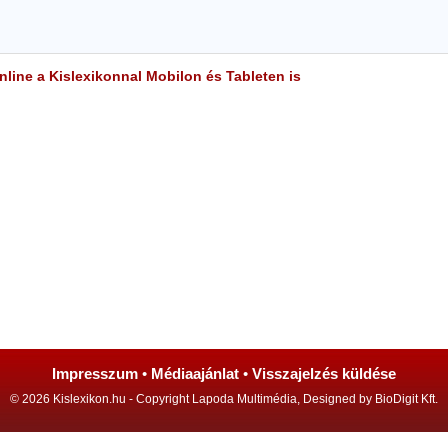
line a Kislexikonnal Mobilon és Tableten is
Impresszum
•
Médiaajánlat
•
Visszajelzés küldése
© 2026 Kislexikon.hu - Copyright Lapoda Multimédia, Designed by BioDigit Kft.