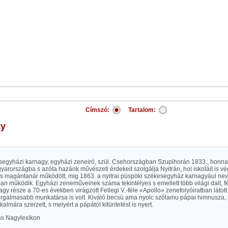
Címszó:
Tartalom:
ky
esegyházi karnagy, egyházi zeneiró, szül. Csehországban Szupihorán 1833., honn
arországba s azóta hazánk művészeti érdekeit szolgálja Nyitrán, hol iskoláit is vé
ó s magántanár működött, mig 1863. a nyitrai püspöki székesegyház karnagyául ne
ban működik. Egyházi zeneműveinek száma tekintélyes s emellett több világi dalt, fér
nagy része a 70-es években virágzott Fellegi V.-féle «Apollo» zenefolyóiratban látot
orgalmasabb munkatársa is volt. Kiváló becsü ama nyolc szólamu pápai himnusza, m
kalmára szerzett, s melyért a pápától kitüntetést is nyert.
las Nagylexikon