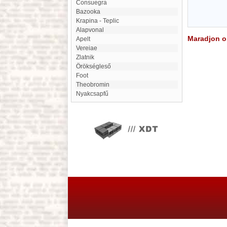
Consuegra
bazooka
Krapina - Teplic
alapvonal
Maradjon on
Apelt
Vereiae
Zlatnik
Örökségleső
Foot
Theobromin
Nyakcsapfű