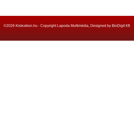
©2026 Kislexikon.hu - Copyright Lapoda Multimédia, Designed by BioDigit Kft.