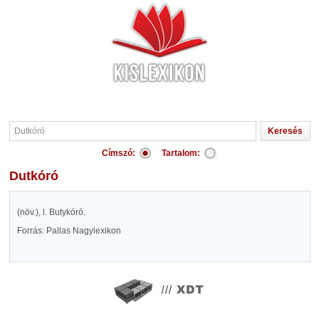
Címszó:
Tartalom:
Dutkóró
(növ.), l. Butykóró.
Forrás: Pallas Nagylexikon