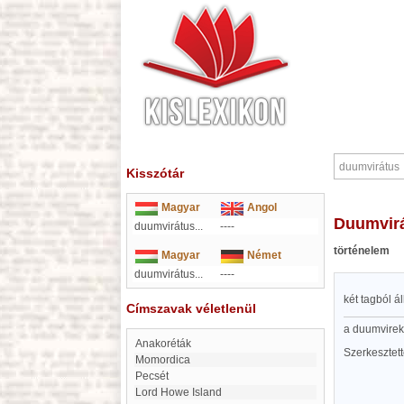
Kisszótár
Magyar
Angol
duumvir
duumvirátus...
----
történelem
Magyar
Német
duumvirátus...
----
két tagból á
Címszavak véletlenül
a duumvirek
Anakoréták
Szerkesztet
Momordica
Pecsét
Lord Howe Island