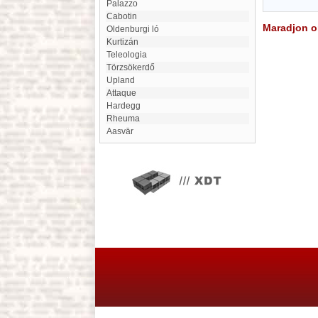
Palazzo
Cabotin
Maradjon on
Oldenburgi ló
Kurtizán
Teleologia
Törzsökerdő
Upland
Attaque
Hardegg
Rheuma
Aasvär