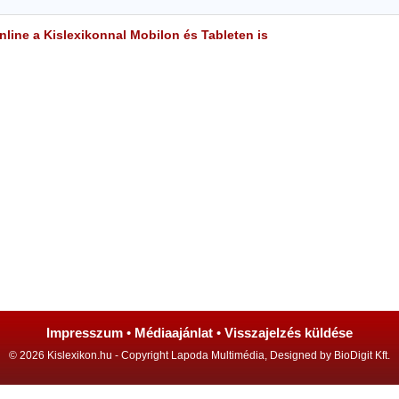
line a Kislexikonnal Mobilon és Tableten is
Impresszum
•
Médiaajánlat
•
Visszajelzés küldése
© 2026 Kislexikon.hu - Copyright Lapoda Multimédia, Designed by BioDigit Kft.