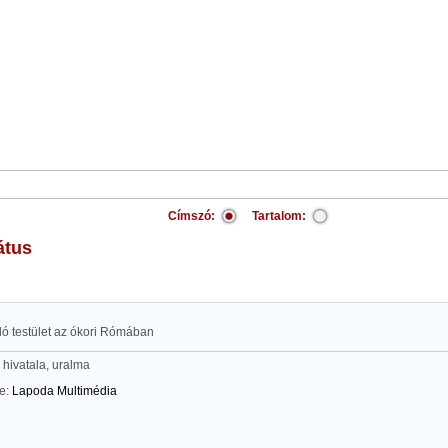
Címszó:
Tartalom:
átus
lló testület az ókori Rómában
 hivatala, uralma
te:
Lapoda Multimédia