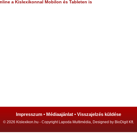
line a Kislexikonnal Mobilon és Tableten is
Impresszum
•
Médiaajánlat
•
Visszajelzés küldése
© 2026 Kislexikon.hu - Copyright Lapoda Multimédia, Designed by BioDigit Kft.