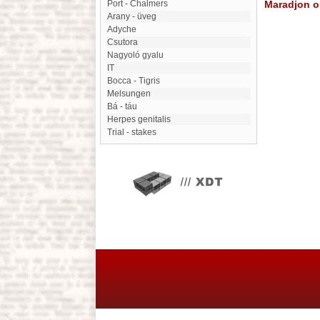
Port - Chalmers
Maradjon on
Arany - üveg
Adyche
Csutora
Nagyoló gyalu
IT
Bocca - Tigris
Melsungen
Bá - táu
herpes genitalis
Trial - stakes