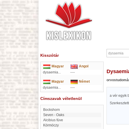
Kisszótár
Magyar
Angol
dysaemi
dysaemia...
----
orvostudomá
Magyar
Német
dysaemia...
----
a vér egyik
Címszavak véletlenül
Szerkesztet
Bockshorn
Seven - Oaks
Alcibius füve
Körmöczy