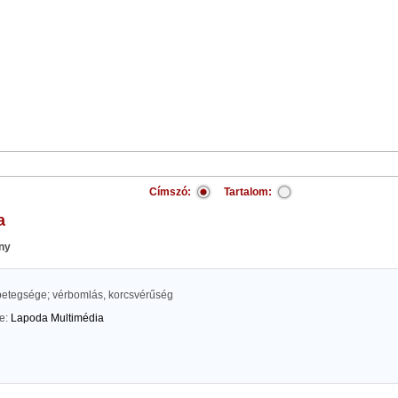
Címszó:
Tartalom:
a
ny
 betegsége; vérbomlás, korcsvérűség
te:
Lapoda Multimédia