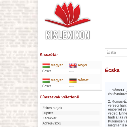
Kisszótár
Magyar
Angol
Écska
Écska...
----
Magyar
Német
Écska...
----
1. Német-É.
és táviróhiv
Címszavak véletlenül
2. Romás-É.,
verseci harc
zsíros olajok
emberrel és 
Jupiter
védett. Enne
hadi állás v
Kerékkar
Különösen a
Adrejevszkij
megmentés