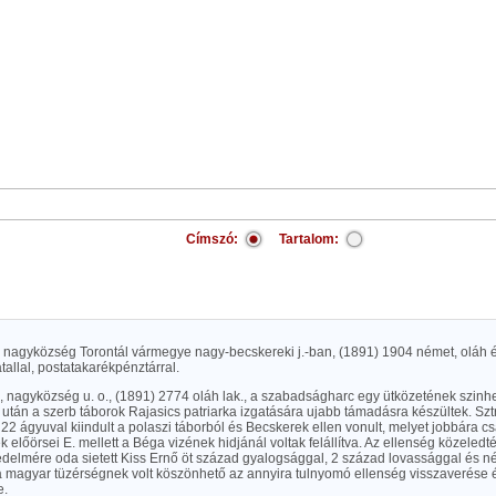
Címszó:
Tartalom:
, nagyközség Torontál vármegye nagy-becskereki j.-ban, (1891) 1904 német, oláh é
atallal, postatakarékpénztárral.
 nagyközség u. o., (1891) 2774 oláh lak., a szabadságharc egy ütközetének szinhel
 után a szerb táborok Rajasics patriarka izgatására ujabb támadásra készültek. Szt
22 ágyuval kiindult a polaszi táborból és Becskerek ellen vonult, melyet jobbára 
k előörsei E. mellett a Béga vizének hidjánál voltak felállítva. Az ellenség közeledt
édelmére oda sietett Kiss Ernő öt század gyalogsággal, 2 század lovassággal és n
 magyar tüzérségnek volt köszönhető az annyira tulnyomó ellenség visszaverése 
e.