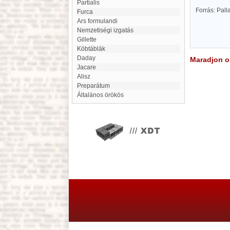
Partialis
Forrás: Pal
Furca
Ars formulandi
Nemzetiségi izgatás
Gillette
Köbtáblák
Daday
Maradjon on
Jacare
Alisz
Preparátum
Általános örökös