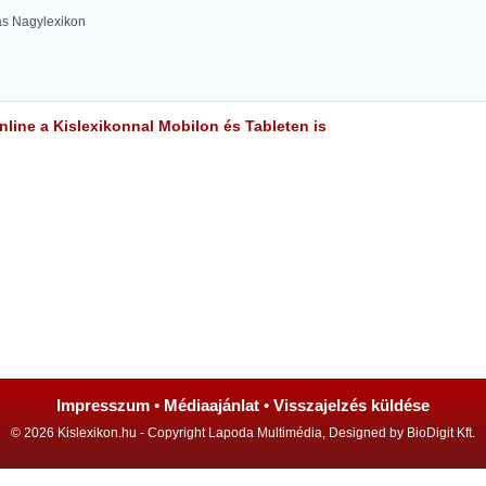
las Nagylexikon
line a Kislexikonnal Mobilon és Tableten is
Impresszum
•
Médiaajánlat
•
Visszajelzés küldése
© 2026 Kislexikon.hu - Copyright Lapoda Multimédia, Designed by BioDigit Kft.