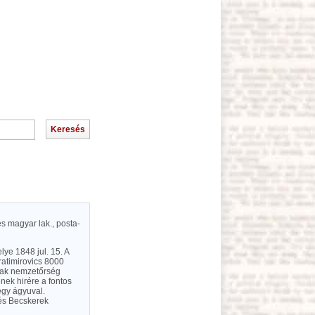
s magyar lak., posta-
ye 1848 jul. 15. A
ratimirovics 8000
csak nemzetőrség
ének hirére a fontos
égy ágyuval.
és Becskerek