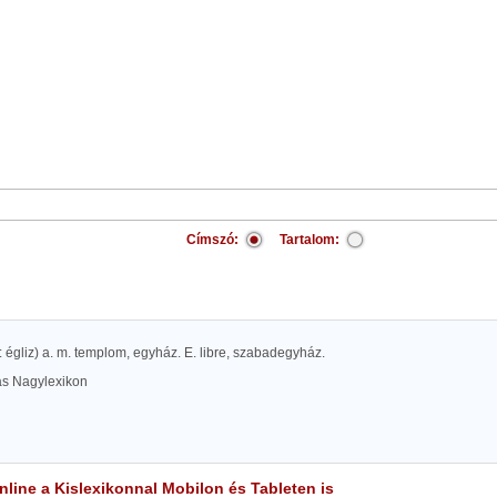
Címszó:
Tartalom:
sd: égliz) a. m. templom, egyház. E. libre, szabadegyház.
las Nagylexikon
line a Kislexikonnal Mobilon és Tableten is