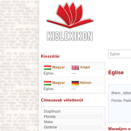
Kisszótár
Magyar
Angol
Église
Église...
----
Magyar
Német
Église...
----
(franc., ejt
Címszavak véletlenül
Forrás: Pal
Dugóhuzó
Florista
Maba
Güstrow
Maradjon on