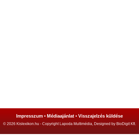
Impresszum
•
Médiaajánlat
•
Visszajelzés küldése
© 2026 Kislexikon.hu - Copyright Lapoda Multimédia, Designed by BioDigit Kft.