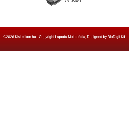
©2026 Kislexikon.hu - Copyright Lapoda Multimédia, Designed by BioDigit Kft.