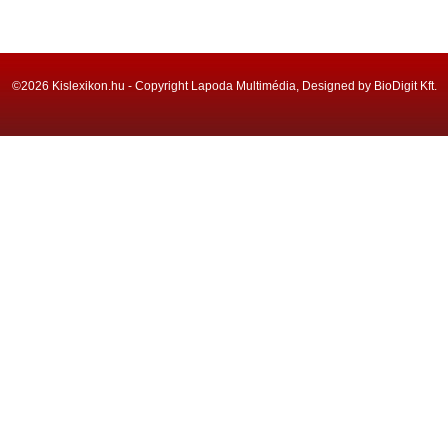
©2026 Kislexikon.hu - Copyright Lapoda Multimédia, Designed by BioDigit Kft.