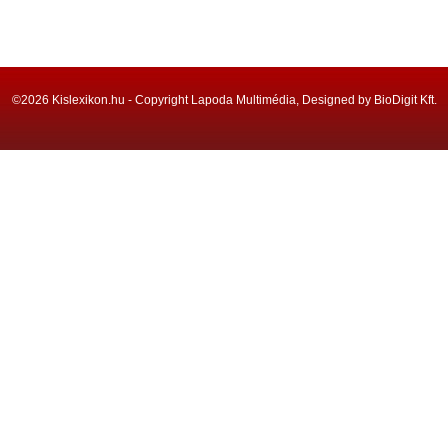
©2026 Kislexikon.hu - Copyright Lapoda Multimédia, Designed by BioDigit Kft.