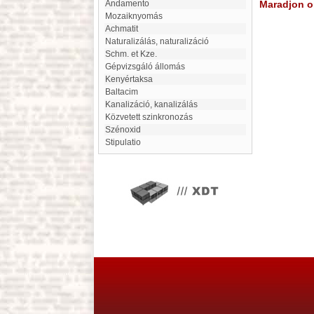
Andamento
Maradjon on
Mozaiknyomás
Achmatit
naturalizálás, naturalizáció
Schm. et Kze.
Gépvizsgáló állomás
Kenyértaksa
Baltacim
kanalizáció, kanalizálás
közvetett szinkronozás
Szénoxid
Stipulatio