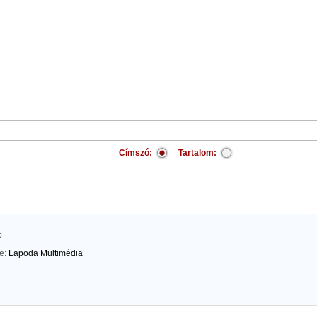
Címszó:
Tartalom:
p
te:
Lapoda Multimédia