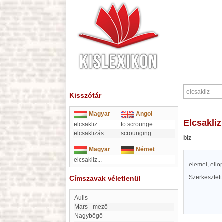
Kisszótár
Magyar
Angol
elcsakliz
elcsakliz
to scrounge
...
elcsaklizás
...
scrounging
biz
Magyar
Német
elcsakliz...
----
elemel, ello
Szerkesztet
Címszavak véletlenül
Aulis
Mars - mező
Nagybőgő