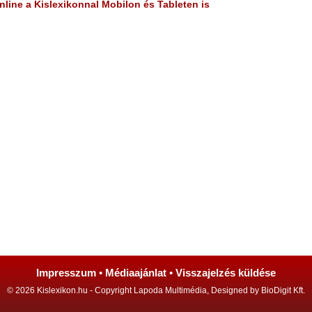
line a Kislexikonnal Mobilon és Tableten is
Impresszum
•
Médiaajánlat
•
Visszajelzés küldése
© 2026 Kislexikon.hu - Copyright Lapoda Multimédia, Designed by BioDigit Kft.