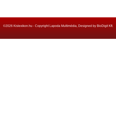
©2026 Kislexikon.hu - Copyright Lapoda Multimédia, Designed by BioDigit Kft.