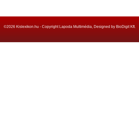
©2026 Kislexikon.hu - Copyright Lapoda Multimédia, Designed by BioDigit Kft.