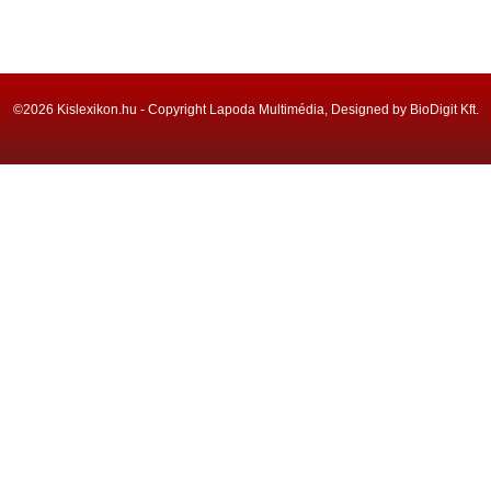
©2026 Kislexikon.hu - Copyright Lapoda Multimédia, Designed by BioDigit Kft.