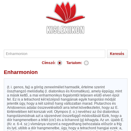
Címszó:
Tartalom:
Enharmonion
(t. i. genos, faj) a görög zeneelmélet harmadik, értelme szerint
összhangzó melódiafaj (l. diatonikus és Kromatikus), amely éppúgy, mint
a másik kettő, a mai enharmonikus fogalomtól teljesen elütő elven épül
fel. Ez is a tetrachord két középső hangjának egyik hangolási módját
jelentik úgy, hogy a két szélső hang változatlan marad. Plutarchos és
Aristoxenos adatai összevetéséből arra lehet következtetni, hogy az E.
történetében két korszak volt. Olympos (l. o.) nevéhez az ősi diatonikus
hangolásmódnak azt a sípzenével összefüggő módosítását fűzik, hogy a
dór hangmenetben a tritét (cis') és a lichanost (g) kihagyta. Az un. újabb E.
(Kr. e. 6-4. sz.) vívmánya viszont a negyedhang behozatala először a fríg
és lyd, utóbb a dór hangmenetbe, úgy, hogy a tetrachord hangjai ezek: a,