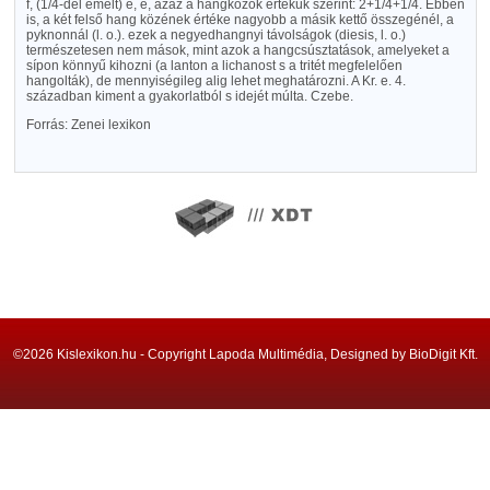
f, (1/4-del emelt) e, e, azaz a hangközök értékük szerint: 2+1/4+1/4. Ebben
is, a két felső hang közének értéke nagyobb a másik kettő összegénél, a
pyknonnál (l. o.). ezek a negyedhangnyi távolságok (diesis, l. o.)
természetesen nem mások, mint azok a hangcsúsztatások, amelyeket a
sípon könnyű kihozni (a lanton a lichanost s a tritét megfelelően
hangolták), de mennyiségileg alig lehet meghatározni. A Kr. e. 4.
században kiment a gyakorlatból s idejét múlta. Czebe.
Forrás: Zenei lexikon
©2026 Kislexikon.hu - Copyright Lapoda Multimédia, Designed by BioDigit Kft.