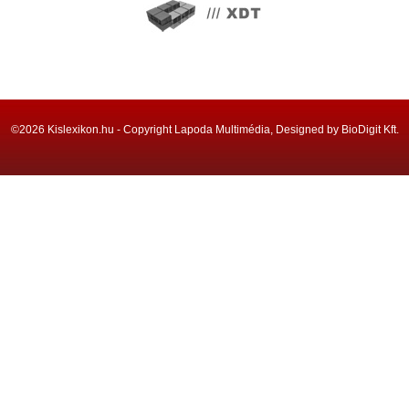
©2026 Kislexikon.hu - Copyright Lapoda Multimédia, Designed by BioDigit Kft.