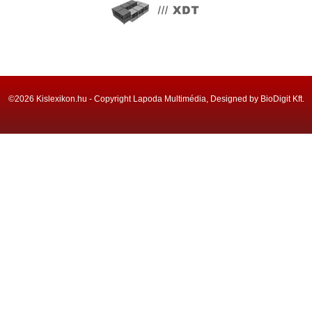
©2026 Kislexikon.hu - Copyright Lapoda Multimédia, Designed by BioDigit Kft.