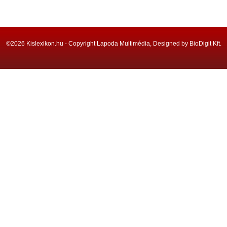
©2026 Kislexikon.hu - Copyright Lapoda Multimédia, Designed by BioDigit Kft.