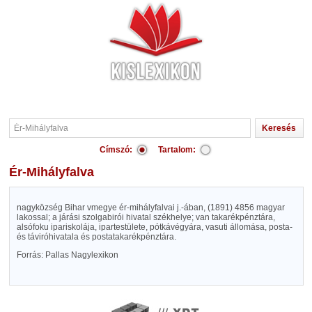
Címszó:
Tartalom:
Ér-Mihályfalva
nagyközség Bihar vmegye ér-mihályfalvai j.-ában, (1891) 4856 magyar
lakossal; a járási szolgabirói hivatal székhelye; van takarékpénztára,
alsófoku ipariskolája, ipartestülete, pótkávégyára, vasuti állomása, posta-
és táviróhivatala és postatakarékpénztára.
Forrás: Pallas Nagylexikon