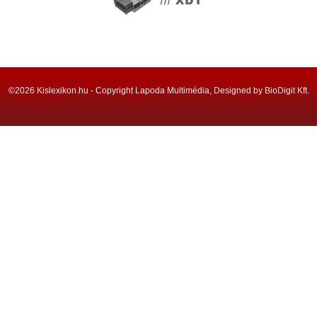
©2026 Kislexikon.hu - Copyright Lapoda Multimédia, Designed by BioDigit Kft.