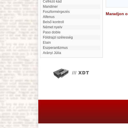
Cefréző kád
mandiner
Foszformérgezés
Maradjon on
Alfenus
Belső kontroll
Német nyelv
paso doble
földrajzi szélesség
elain
eszperantizmus
Arányi Júlia