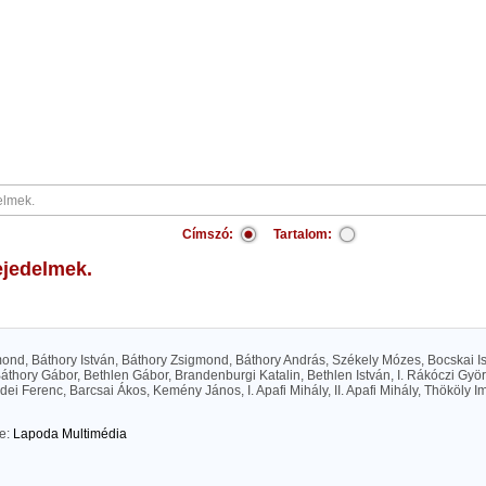
Címszó:
Tartalom:
fejedelmek.
ond, Báthory István, Báthory Zsigmond, Báthory András, Székely Mózes, Bocskai I
thory Gábor, Bethlen Gábor, Brandenburgi Katalin, Bethlen István, I. Rákóczi Györg
ei Ferenc, Barcsai Ákos, Kemény János, I. Apafi Mihály, II. Apafi Mihály, Thököly Im
te:
Lapoda Multimédia