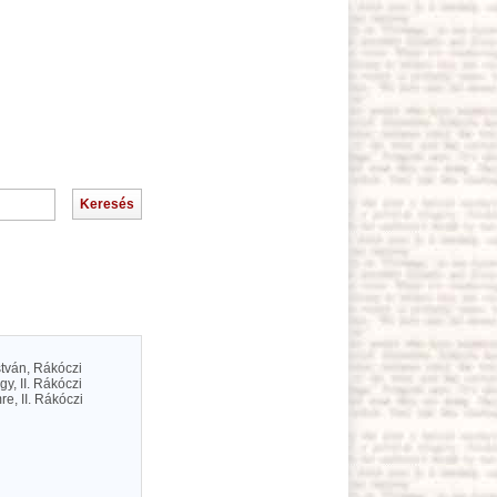
stván, Rákóczi
y, II. Rákóczi
re, II. Rákóczi