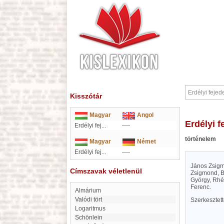
Kisszótár
Magyar
Angol
Erdélyi 
Erdélyi fej...
----
történelem
Magyar
Német
Erdélyi fej...
----
János Zsigm
Címszavak véletlenül
Zsigmond, Bá
György, Rhéd
Ferenc.
almárium
Valódi tört
Szerkesztet
Logaritmus
Schönlein