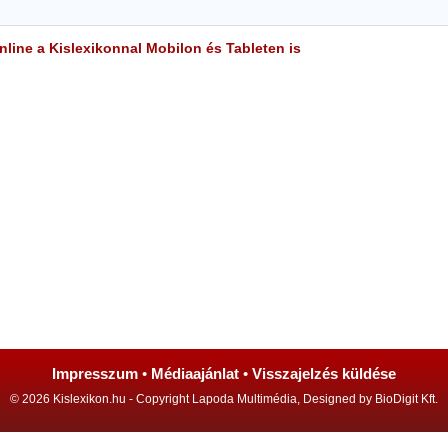
line a Kislexikonnal Mobilon és Tableten is
Impresszum
•
Médiaajánlat
•
Visszajelzés küldése
© 2026 Kislexikon.hu - Copyright Lapoda Multimédia, Designed by BioDigit Kft.