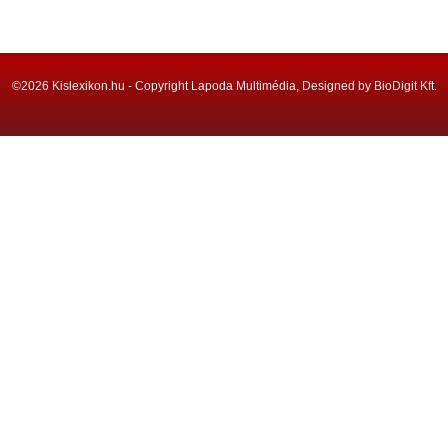
©2026 Kislexikon.hu - Copyright Lapoda Multimédia, Designed by BioDigit Kft.