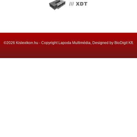
©2026 Kislexikon.hu - Copyright Lapoda Multimédia, Designed by BioDigit Kft.