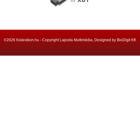
©2026 Kislexikon.hu - Copyright Lapoda Multimédia, Designed by BioDigit Kft.