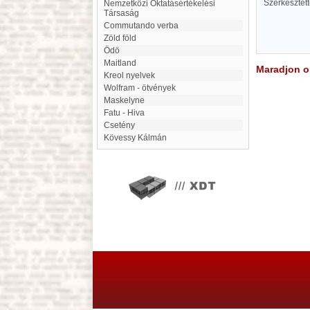
Szerkesztet
Nemzetközi Oktatásértékelési
Társaság
commutando verba
Zöld föld
Ödö
Maitland
Maradjon on
Kreol nyelvek
Wolfram - ötvények
Maskelyne
Fatu - Hiva
Csetény
Kövessy Kálmán