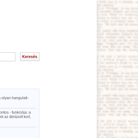
 olyan hangulati-
ntos - funkciója: a
k az ábrázolt kort,