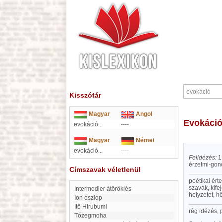
Kisszótár
Magyar
Angol
evokáci
evokáció...
----
Magyar
Német
evokáció...
----
Felidézés:
1
érzelmi-gond
Címszavak véletlenül
poétikai ért
szavak, kife
intermedier átöröklés
helyzetet, h
ion oszlop
Itô Hirubumi
rég idézés,
Tőzegmoha