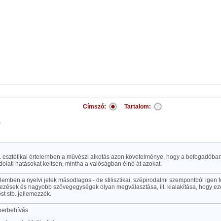
Címszó:
Tartalom:
ó
. esztétikai értelernben a művészi alkotás azon követelménye, hogy a befogadóban
olati hatásokat keltsen, mintha a valóságban élné át azokat.
elemben a nyelvi jelek másodlagos - de stilisztikai, szépirodalmi szempontból igen fo
jezések és nagyobb szövegegységek olyan megválasztása, ill. kialakítása, hogy eze
őst stb. jellemezzék.
 perbehívás