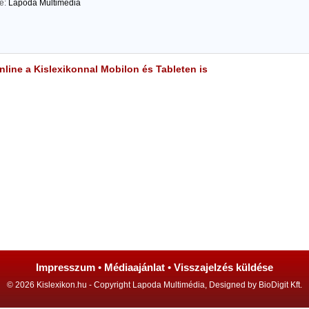
te:
Lapoda Multimédia
line a Kislexikonnal Mobilon és Tableten is
Impresszum
•
Médiaajánlat
•
Visszajelzés küldése
© 2026 Kislexikon.hu - Copyright Lapoda Multimédia, Designed by BioDigit Kft.