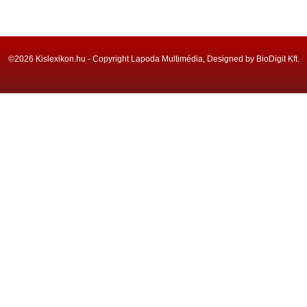
©2026 Kislexikon.hu - Copyright Lapoda Multimédia, Designed by BioDigit Kft.