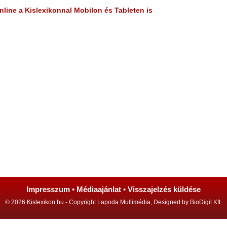
line a Kislexikonnal Mobilon és Tableten is
Impresszum
•
Médiaajánlat
•
Visszajelzés küldése
© 2026 Kislexikon.hu - Copyright Lapoda Multimédia, Designed by BioDigit Kft.