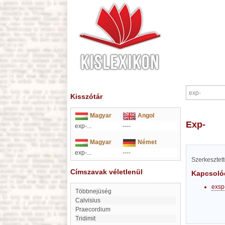
Kisszótár
Magyar
Angol
exp-
exp-...
----
Magyar
Német
exp-...
----
Szerkesztet
Címszavak véletlenül
Kapcsoló
exsp
Többnejüség
Calvisius
Praecordium
Tridimit