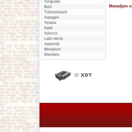
Tunguzka
Maradjon on
büró
transzmisszió
Arpeggio
Terápia
Halle
szkeccs
Latin vitorla
Appreciál
Messieurs
mandáns