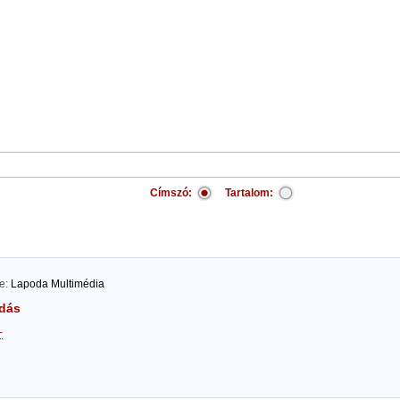
Címszó:
Tartalom:
te:
Lapoda Multimédia
dás
-