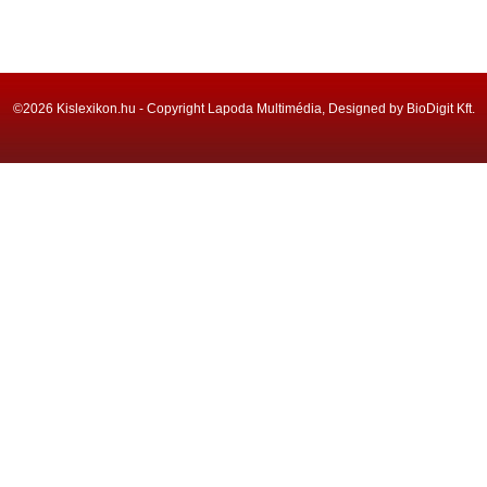
©2026 Kislexikon.hu - Copyright Lapoda Multimédia, Designed by BioDigit Kft.