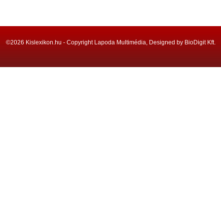
©2026 Kislexikon.hu - Copyright Lapoda Multimédia, Designed by BioDigit Kft.