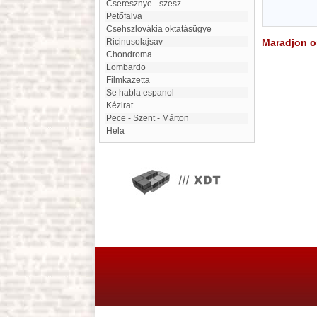
Cseresznye - szesz
Petőfalva
Csehszlovákia oktatásügye
Ricinusolajsav
Maradjon on
Chondroma
Lombardo
filmkazetta
Se habla espanol
Kézirat
Pece - Szent - Márton
Hela