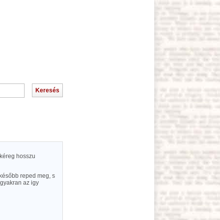
 kéreg hosszu
k később reped meg, s
 gyakran az igy