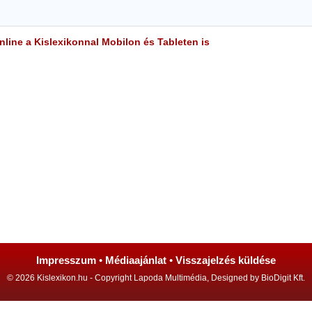
line a Kislexikonnal Mobilon és Tableten is
Impresszum
•
Médiaajánlat
•
Visszajelzés küldése
© 2026 Kislexikon.hu - Copyright Lapoda Multimédia, Designed by BioDigit Kft.