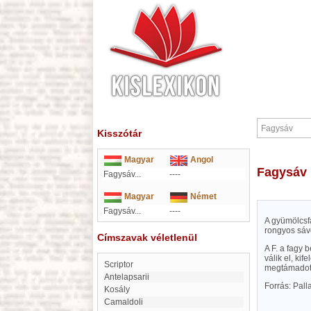
Kisszótár
Magyar
Angol
Fagysáv
Fagysáv...
----
Magyar
Német
Fagysáv...
----
A gyümölcsf
rongyos sávo
Címszavak véletlenül
A F. a fagy 
válik el, ki
Scriptor
megtámadott 
Antelapsarii
Forrás: Pal
Kosály
Camaldoli