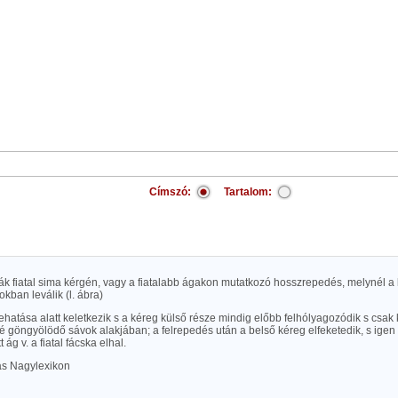
Címszó:
Tartalom:
ák fiatal sima kérgén, vagy a fiatalabb ágakon mutatkozó hosszrepedés, melynél a
kban leválik (l. ábra)
behatása alatt keletkezik s a kéreg külső része mindig előbb felhólyagozódik s csa
felé göngyölödő sávok alakjában; a felrepedés után a belső kéreg elfeketedik, s igen
ág v. a fiatal fácska elhal.
las Nagylexikon