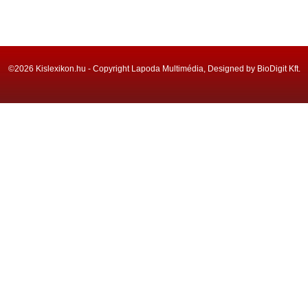
©2026 Kislexikon.hu - Copyright Lapoda Multimédia, Designed by BioDigit Kft.