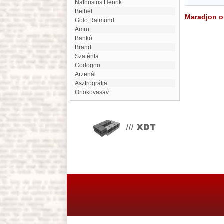
Nathusius Henrik
Bethel
Maradjon on
Golo Raimund
Amru
Bankó
Brand
Szaténfa
Codogno
arzenál
Asztrográfia
Ortokovasav