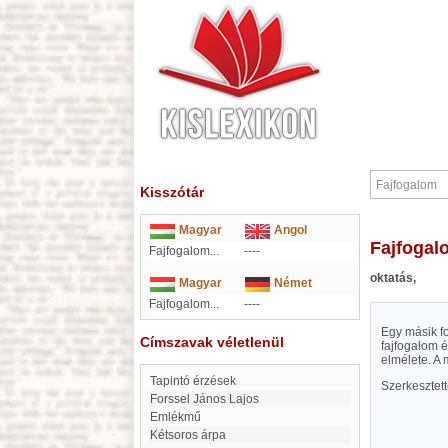
Kisszótár
Magyar
Angol
Fajfoga
Fajfogalom...
----
oktatás,
Magyar
Német
Fajfogalom...
----
Egy másik fo
Címszavak véletlenül
fajfogalom 
elmélete. A
Tapintó érzések
Szerkesztet
Forssel János Lajos
Emlékmű
Kétsoros árpa