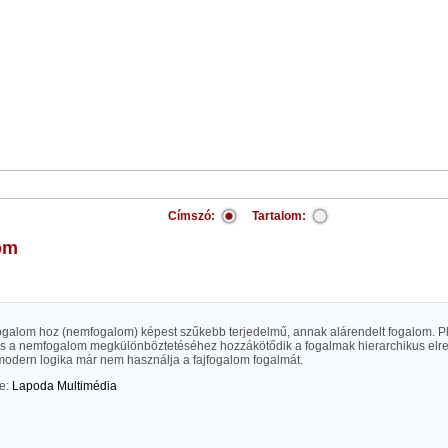
Címszó:
Tartalom:
lom
galom hoz (nemfogalom) képest szűkebb terjedelmű, annak alárendelt fogalom. Pl. 
és a nemfogalom megkülönböztetéséhez hozzákötődik a fogalmak hierarchikus el
 modern logika már nem használja a fajfogalom fogalmát.
te:
Lapoda Multimédia