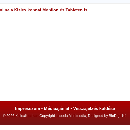
line a Kislexikonnal Mobilon és Tableten is
Impresszum
•
Médiaajánlat
•
Visszajelzés küldése
© 2026 Kislexikon.hu - Copyright Lapoda Multimédia, Designed by BioDigit Kft.