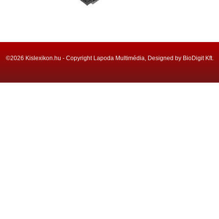
©2026 Kislexikon.hu - Copyright Lapoda Multimédia, Designed by BioDigit Kft.