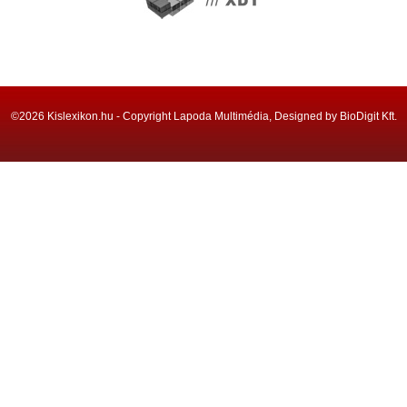
©2026 Kislexikon.hu - Copyright Lapoda Multimédia, Designed by BioDigit Kft.