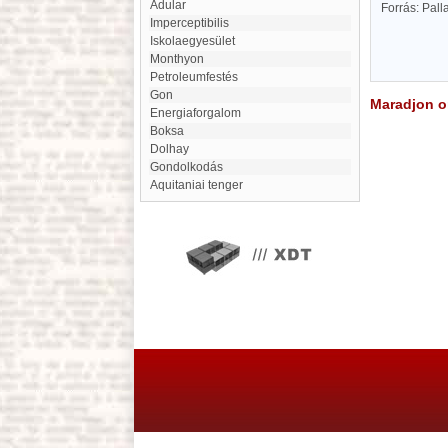
Adular
Forrás: Pal
Imperceptibilis
Iskolaegyesület
Monthyon
Petroleumfestés
gon
Maradjon on
energiaforgalom
Boksa
Dolhay
Gondolkodás
Aquitaniai tenger