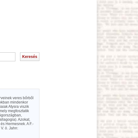
rveinek veres bőrből
ásokban mindenkor
iaiak Atysra viszik
mely megfosztatik
rögországban,
llagogia). Azokat,
k és Hermesnek. A F.-
V. ö. Jahn: