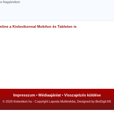
las Nagylexikon
line a Kislexikonnal Mobilon és Tableten is
Impresszum
•
Médiaajánlat
•
Visszajelzés küldése
© 2026 Kislexikon.hu - Copyright Lapoda Multimédia, Designed by BioDigit Kft.