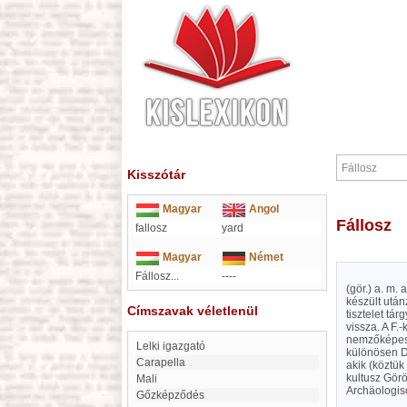
Kisszótár
Magyar
Angol
Fállosz
fallosz
yard
Magyar
Német
Fállosz...
----
(gör.) a. m.
készült után
Címszavak véletlenül
tisztelet tár
vissza. A F
nemzőképessé
Lelki igazgató
különösen Di
Carapella
akik (köztük
kultusz Gör
Mali
Archäologisc
Gőzképződés