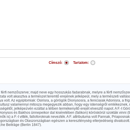
Címszó:
Tartalom:
 a férfi nemzőszerve; majd neve egy hosszukás fadarabnak, melyre a férfi nemzősze
zata volt akasztva a természet teremtő erejének jelképeül, mely a természeti vall
gya volt. Az egyiptomiak: Osirisra, a görögök Dionysosra, a feniciaiak Adonisra, a frig
.-kultusz valamennyi mitosza megegyezik abban, hogy egy istenségről emlékeznek, 
gétől, jelképezvén ezáltal a télben termékenyítő erejét elvesztő napot. A F.-t Gö
onysos és Bakhos ünnepeikor dal kiséretében (falikon) köröskörül szokták vinni (fa
 nők is) a F.-t vitték, falloforoknak nevezték. A F. attributuma volt Pannak, Priaposna
ögországban és Olaszországban egészen a kereszténység elterjedéseig divatozott. 
he Beiträge (Berlin 1847).