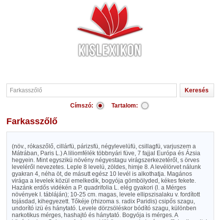
Címszó:
Tartalom:
Farkasszőlő
(növ., rókaszőlő, cillárfü, párizsfü, négylevelüfü, csillagfü, varjuszem a
Mátrában, Paris L.) A liliomfélék többnyári füve, 7 fajjal Európa és Ázsia
hegyein. Mint egyszikü növény négyestagu virágszerkezetéről, s örves
leveléről nevezetes. Leple 8 levelü, zöldes, himje 8. A levélörvet nálunk
gyakran 4, néha öt, de másutt egész 10 levél is alkothatja. Magános
virága a levelek közül emelkedik, bogyója gömbölyded, kékes fekete.
Hazánk erdős vidékén a P. quadrifolia L. elég gyakori (l. a Mérges
növények I. tábláján); 10-25 cm. magas, levele ellipszisalaku v. fordított
tojásdad, kihegyezett. Tőkéje (rhizoma s. radix Paridis) csipős szagu,
undorító izü és hánytató. Levele dörzsöléskor bódító szagu, különben
narkotikus mérges, hashajtó és hánytató. Bogyója is mérges. A