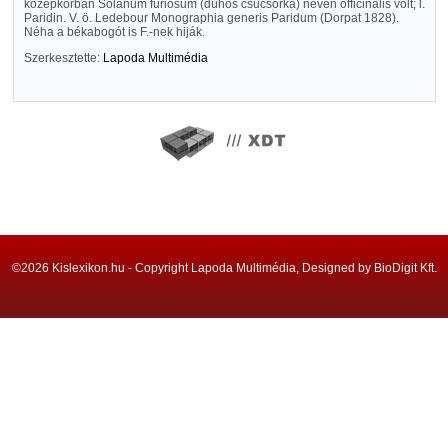
középkorban Solanum furiosum (dühös csucsorka) néven officinalis volt; l.
Paridin. V. ö. Ledebour Monographia generis Paridum (Dorpat 1828).
Néha a békabogót is F.-nek hiják.
Szerkesztette:
Lapoda Multimédia
©2026 Kislexikon.hu - Copyright Lapoda Multimédia, Designed by BioDigit Kft.