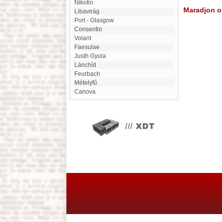
Nikotin
Maradjon on
Libavirág
Port - Glasgow
Consentio
Volant
Faesulae
Justh Gyula
Lánchíd
Feurbach
Mételyfű
Canova