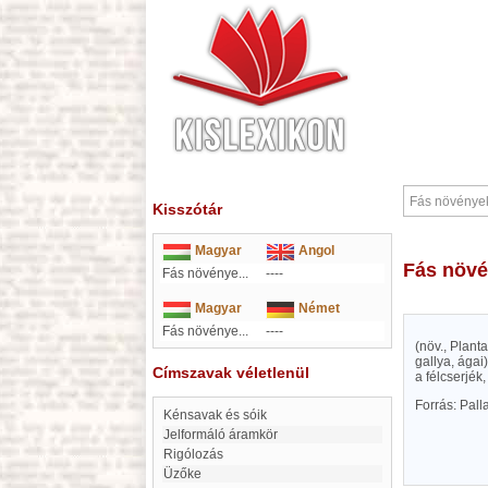
Kisszótár
Magyar
Angol
Fás növ
Fás növénye...
----
Magyar
Német
Fás növénye...
----
(növ., Plan
gallya, ágai
Címszavak véletlenül
a félcserjék
Forrás: Pal
Kénsavak és sóik
jelformáló áramkör
Rigólozás
Üzőke