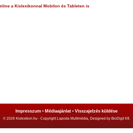
line a Kislexikonnal Mobilon és Tableten is
Impresszum
•
Médiaajánlat
•
Visszajelzés küldése
© 2026 Kislexikon.hu - Copyright Lapoda Multimédia, Designed by BioDigit Kft.