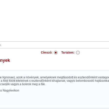
Címszó:
Tartalom:
ények
tae lignosae), azok a növények, amelyeknek megfásodott és esztendőnként vastagod
) a föld fölött kitelelnek s esztendőnként kihajtanak, vagyis belombosodó hajtásokka
, cserjék vagyis a bokrok meg a fák.
las Nagylexikon