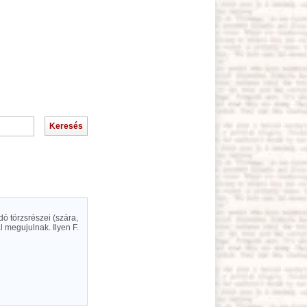
ó törzsrészei (szára,
l megujulnak. Ilyen F.