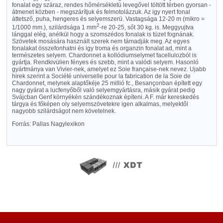
fonalat egy száraz, rendes hőmérsékletü levegővel töltött térben gyorsan -
átmenet közben - megszárítjuk és felmotolázzuk. Az igy nyert fonal
áttetsző, puha, hengeres és selyemszerü. Vastagsága 12-20
m
(mikro =
2
1/1000 mm.), szilárdsága 1 mm
-re 20-25, sőt 30 kg. is. Meggyujtva
lánggal elég, anélkül hogy a szomszédos fonalak is tüzet fognának.
Szövetek mosására használt szerek nem támadják meg. Az egyes
fonalakat összefonhatni és igy troma és organzin fonalat ad, mint a
természetes selyem. Chardonnet a kollódiumselymet facellulozból is
gyártja. Rendkivülien fényes és szebb, mint a valódi selyem. Hasonló
gyártmánya van Vivier-nek, amelyet ez Soie française-nek nevez. Ujabb
hirek szerint a Société universelle pour la fabrication de la Soie de
Chardonnet, melynek alaptőkéje 25 millió fc., Besançonban épített egy
nagy gyárat a lucfenyőből való selyemgyártásra, másik gyárat pedig
Svájcban Genf környékén szándékoznak építeni. A F. már kereskedés
tárgya és főképen oly selyemszövetekre igen alkalmas, melyektől
nagyobb szilárdságot nem követelnek.
Forrás: Pallas Nagylexikon