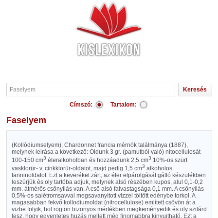
Címszó:
Tartalom:
Faselyem
(Kollódiumselyem), Chardonnet francia mérnök találmánya (1887),
melynek leirása a következő: Oldunk 3 gr. (pamutból való) nitocellulosát
3
3
100-150 cm
éteralkoholban és hozzáadunk 2,5 cm
10%-os szürt
3
vasklorür- v. cinkklorür-oldatot, majd pedig 1,5 cm
alkoholos
tanninoldatot. Ezt a keveréket zárt, az éter elpárolgását gátló készülékben
leszürjük és oly tartóba adjuk, melynek alsó részében kupos, alul 0,1-0,2
mm. átmérős csőnyilás van. A cső alsó falvastagsága 0,1 mm. A csőnyilás
0,5%-os salétromsavval megsavanyított vizzel töltött edénybe torkol. A
magasabban fekvő kollodiumoldat (nitrocellulose) említett csövön át a
vizbe folyik, hol rögtön bizonyos mértékben megkeményedik és oly szilárd
lesz, hogy egyenletes huzás mellett még finomabbra kinyujtható. Ezt a