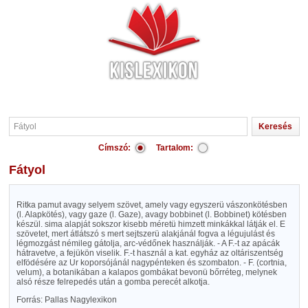
Címszó:
Tartalom:
Fátyol
Ritka pamut avagy selyem szövet, amely vagy egyszerü vászonkötésben
(l. Alapkötés), vagy gaze (l. Gaze), avagy bobbinet (l. Bobbinet) kötésben
készül. sima alapját sokszor kisebb méretü himzett minkákkal látják el. E
szövetet, mert átlátszó s mert sejtszerü alakjánál fogva a légujulást és
légmozgást némileg gátolja, arc-védőnek használják. - A F.-t az apácák
hátravetve, a fejükön viselik. F.-t használ a kat. egyház az oltáriszentség
elfödésére az Ur koporsójánál nagypénteken és szombaton. - F. (cortnia,
velum), a botanikában a kalapos gombákat bevonü bőrréteg, melynek
alsó része felrepedés után a gomba perecét alkotja.
Forrás: Pallas Nagylexikon