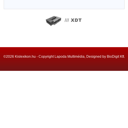
©2026 Kislexikon.hu - Copyright Lapoda Multimédia, Designed by BioDigit Kft.