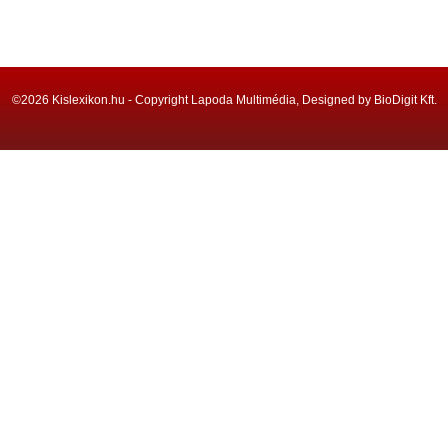
©2026 Kislexikon.hu - Copyright Lapoda Multimédia, Designed by BioDigit Kft.