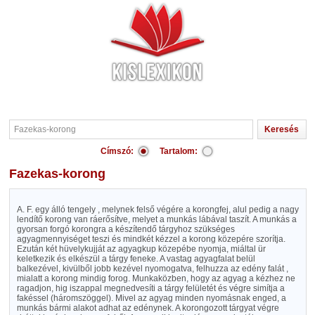
Címszó:
Tartalom:
Fazekas-korong
A. F. egy álló tengely , melynek felső végére a korongfej, alul pedig a nagy
lendítő korong van ráerősítve, melyet a munkás lábával taszít. A munkás a
gyorsan forgó korongra a készítendő tárgyhoz szükséges
agyagmennyiséget teszi és mindkét kézzel a korong közepére szorítja.
Ezután két hüvelykujját az agyagkup közepébe nyomja, miáltal ür
keletkezik és elkészül a tárgy feneke. A vastag agyagfalat belül
balkezével, kivülből jobb kezével nyomogatva, felhuzza az edény falát ,
mialatt a korong mindig forog. Munkaközben, hogy az agyag a kézhez ne
ragadjon, hig iszappal megnedvesíti a tárgy felületét és végre simítja a
fakéssel (háromszöggel). Mivel az agyag minden nyomásnak enged, a
munkás bármi alakot adhat az edénynek. A korongozott tárgyat végre