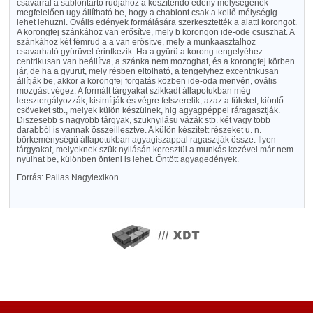
csavarral a sablontartó rudjához a készítendő edény mélységének
megfelelően ugy állítható be, hogy a chablont csak a kellő mélységig
lehet lehuzni. Ovális edények formálására szerkesztették a alatti korongot.
A korongfej szánkához van erősítve, mely b korongon ide-ode csuszhat. A
szánkához két fémrud a a van erősítve, mely a munkaasztalhoz
csavarható gyürüvel érintkezik. Ha a gyürü a korong tengelyéhez
centrikusan van beállítva, a szánka nem mozoghat, és a korongfej körben
jár, de ha a gyürüt, mely résben eltolható, a tengelyhez excentrikusan
állítják be, akkor a korongfej forgatás közben ide-oda menvén, ovális
mozgást végez. A formált tárgyakat szikkadt állapotukban még
leesztergályozzák, kisimítják és végre felszerelik, azaz a füleket, kiöntő
csöveket stb., melyek külön készülnek, hig agyagpéppel ráragasztják.
Diszesebb s nagyobb tárgyak, szüknyilásu vázák stb. két vagy több
darabból is vannak összeillesztve. A külön készített részeket u. n.
bőrkeménységü állapotukban agyagiszappal ragasztják össze. Ilyen
tárgyakat, melyeknek szük nyilásán keresztül a munkás kezével már nem
nyulhat be, különben önteni is lehet. Öntött agyagedények.
Forrás: Pallas Nagylexikon