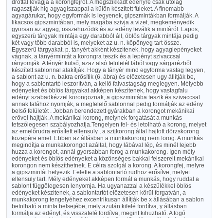
dróttal levágja a korongfejről. A megszikkadt edényre csak utólag
ragasztják hig agyagiszappal a külön készített füleket. A finomabb
agyagárukat, hogy egyformák is legyenek, gipszmintákban formálják. A
likacsos gipszmintában, mely magába szivja a vizet, megkeményedik
gyorsan az agyag, összehuzódik és az edény leválik a mintáról. Lapos,
egyszerü tárgyak mintája egy darabból áll, öblös tárgyak mintája pedig
két vagy több darabból is, melyeket az u. n. köpönyeg tart össze.
Egyszerü tárgyakat, p. tányért akként készítenek, hogy agyaglepényeket
vágnak, a tányérmintát a korongra teszik és a lepényt szivaccsal
rányomják. A tényér külső, azaz alsó felületét fából vagy sárgarézből
készített sablonnal alakítják. Hogy a tányér mind egyforma vastag legyen,
a sablont az u. n. bakra erősítik (6. ábra) és előzetesen ugy állítják be,
hogy a sablontartó leszorítván, a kellő falvastagság meglegyen. Mélyebb
edényeket és öblös tárgyakat akképen készítenek, hogy vastagfalu
edényt szabadkézzel korongoznak, a gipszmintába teszik és szivaccsal
annak falához nyomják, a megfelelő sablonnal pedig formálják az edény
belső felületét . Jobban berendezett gyárakban a korongot mekánikai
erővel hajtják. A mekánikai korong, melynek forgatását a munkás
tetszőlegesen szabályozhatja.Tengelyen fel- és letolható a korong, melyet
az emelőrudra erősített ellensuly , a szijkorong által hajtott dörzskorong
közepére emel. Ebben az állásban a munkakorong nem forog. A munkás
megindítja a munkakorongot azáltal, hogy lábával lép, és minél lejebb
huzza a korongot, annál gyorsabban forog a munkakorong. Igen mély
edényeket és öblös edényeket a közönséges bakkal felszerelt mekánikai
korongon nem készíthetnek. E célra szolgál a korong. A korongfej, melyre
a gipszmintát helyezik. Felette a sablontartó rudhoz erősítve, melyet
ellensuly tart. Mély edényeket akképen formál a munkás, hogy ruddal a
sablont függőlegesen lenyomja. Ha ugyanazzal a készülékkel öblös
edényeket készítenek, a sablontartót előzetesen körül forgatván, a
munkakorong tengelyéhez excentrikusan állítják be x állásában a sablon
betolható a minta belsejébe, mely azután kifelé fordítva, y állásban
formálja az edényt, és visszafelé fordítva, megint kihuzható. A fogó