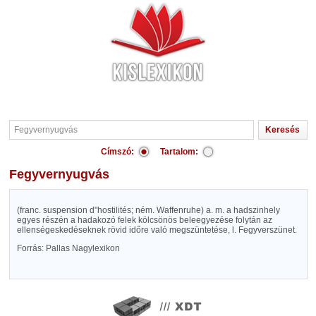
Címszó:
Tartalom:
Fegyvernyugvás
(franc. suspension d"hostilités; ném. Waffenruhe) a. m. a hadszinhely
egyes részén a hadakozó felek kölcsönös beleegyezése folytán az
ellenségeskedéseknek rövid időre való megszüntetése, l. Fegyverszünet.
Forrás: Pallas Nagylexikon