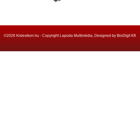
©2026 Kislexikon.hu - Copyright Lapoda Multimédia, Designed by BioDigit Kft.