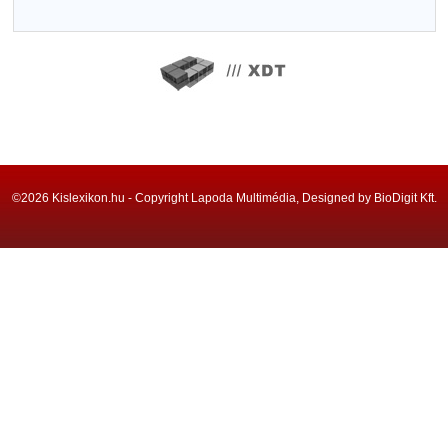
©2026 Kislexikon.hu - Copyright Lapoda Multimédia, Designed by BioDigit Kft.