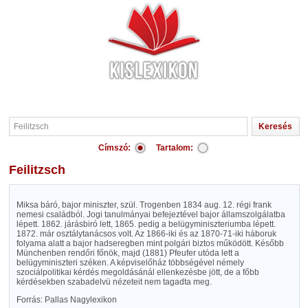
Címszó:
Tartalom:
Feilitzsch
Miksa báró, bajor miniszter, szül. Trogenben 1834 aug. 12. régi frank
nemesi családból. Jogi tanulmányai befejeztével bajor államszolgálatba
lépett. 1862. járásbiró lett, 1865. pedig a belügyminiszteriumba lépett.
1872. már osztálytanácsos volt. Az 1866-iki és az 1870-71-iki háboruk
folyama alatt a bajor hadseregben mint polgári biztos működött. Később
Münchenben rendőri főnök, majd (1881) Pfeufer utóda lett a
belügyminiszteri széken. A képviselőház többségével némely
szociálpolitikai kérdés megoldásánál ellenkezésbe jött, de a főbb
kérdésekben szabadelvü nézeteit nem tagadta meg.
Forrás: Pallas Nagylexikon